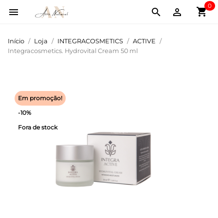
0
shopping_cart



Início
Loja
INTEGRACOSMETICS
ACTIVE
Integracosmetics. Hydrovital Cream 50 ml
Em promoção!
-10%
Fora de stock