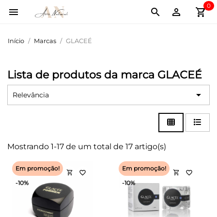
0
shopping_cart



Início
Marcas
GLACEÉ
Lista de produtos da marca GLACEÉ

Relevância
Mostrando 1-17 de um total de 17 artigo(s)
Em promoção!
Em promoção!
shopping_cart
shopping_cart
favorite_border
favorite_border
-10%
-10%