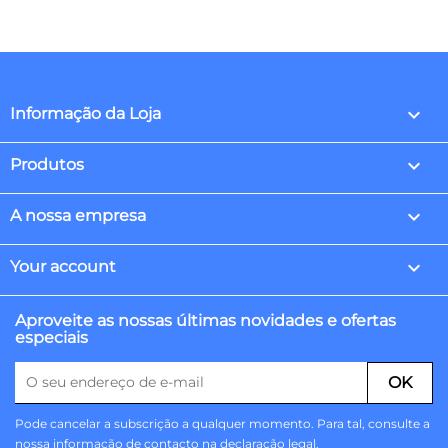
keyboard_arrow_down
Informação da Loja

Produtos

A nossa empresa

Your account
Aproveite as nossas últimas novidades e ofertas
especiais
Pode cancelar a subscrição a qualquer momento. Para tal, consulte a
nossa informação de contacto na declaração legal.