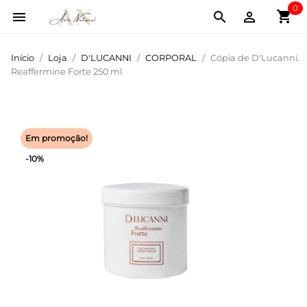
0
shopping_cart



Início
Loja
D'LUCANNI
CORPORAL
Cópia de D'Lucanni.
Reaffermine Forte 250 ml
Em promoção!
-10%