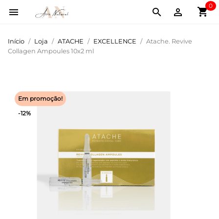
0
shopping_cart



Início
Loja
ATACHE
EXCELLENCE
Atache. Revive
Collagen Ampoules 10x2 ml
Em promoção!
-12%