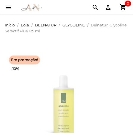
0
shopping_cart



Início
Loja
BELNATUR
GLYCOLINE
Belnatur. Glycoline
Seractif Plus 125 ml
Em promoção!
-10%