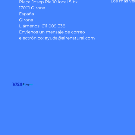
Los más ve
Plaça Josep Pla,10 local 5 bx
17001 Girona
España
Girona
Llámenos:
611 009 338
Envíenos un mensaje de correo
electrónico:
ayuda@airenatural.com
Instagram