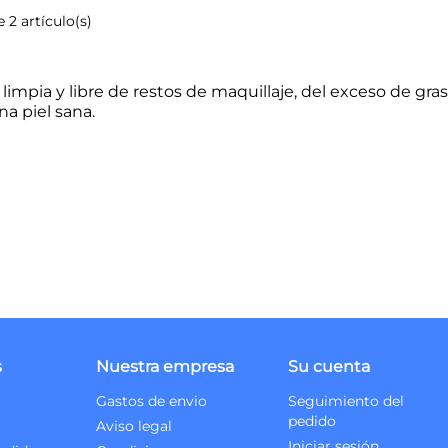
 2 artículo(s)
limpia y libre de restos de maquillaje, del exceso de gras
na piel sana.
s
Nuestra empresa
Su cuenta
Gastos de envio
Seguimiento del
pedido
Aviso legal
Iniciar sesión