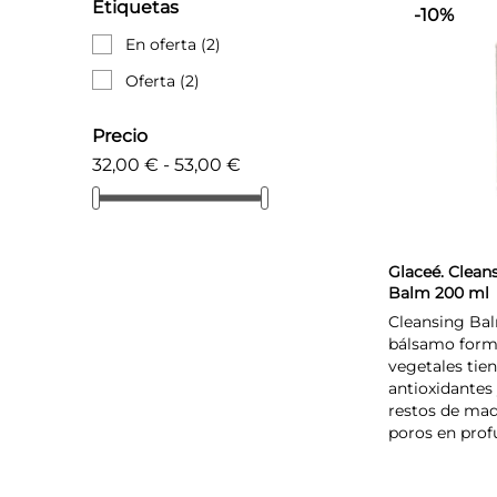
Etiquetas
-10%
En oferta
(2)
Oferta
(2)
Precio
32,00 € - 53,00 €
Glaceé. Clean
Balm 200 ml
Cleansing Ba
bálsamo form
vegetales tie
antioxidantes 
restos de maqu
poros en prof