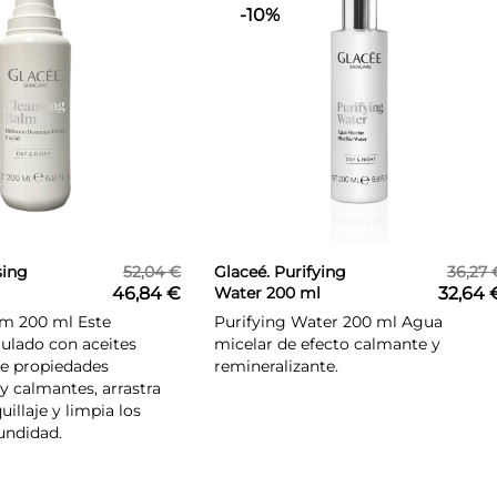
-10%
sing
52,04 €
Glaceé. Purifying
36,27 
46,84 €
Water 200 ml
32,64 
lm 200 ml Este
Purifying Water 200 ml Agua
ulado con aceites
micelar de efecto calmante y
ne propiedades
remineralizante.
y calmantes, arrastra
illaje y limpia los
undidad.