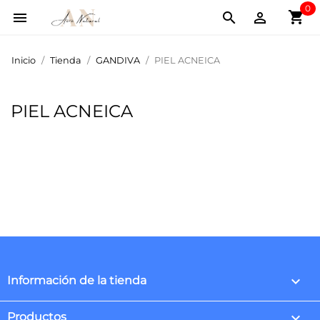
0
shopping_cart



Inicio
Tienda
GANDIVA
PIEL ACNEICA
PIEL ACNEICA
keyboard_arrow_down
Información de la tienda

Productos