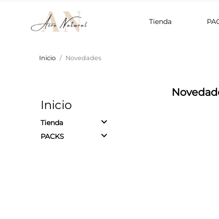
Tienda
PA
Inicio
Novedades
Novedad
Inicio
keyboard_arrow_down
Tienda
keyboard_arrow_down
PACKS