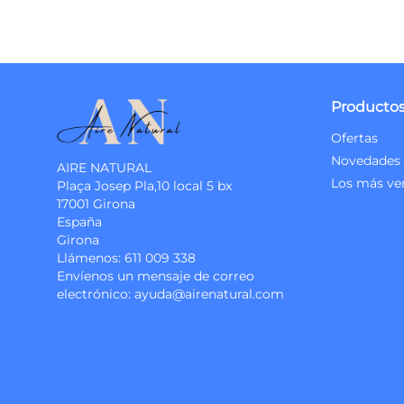
Producto
Ofertas
Novedades
AIRE NATURAL
Los más ve
Plaça Josep Pla,10 local 5 bx
17001 Girona
España
Girona
Llámenos:
611 009 338
Envíenos un mensaje de correo
electrónico:
ayuda@airenatural.com
Instagram