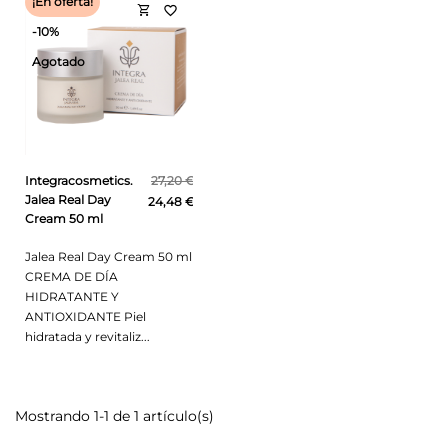
¡En oferta!
shopping_cart
favorite_border
-10%
Agotado
Integracosmetics.
27,20 €
Jalea Real Day
24,48 €
Cream 50 ml
Jalea Real Day Cream 50 ml
CREMA DE DÍA
HIDRATANTE Y
ANTIOXIDANTE Piel
hidratada y revitaliz...
Mostrando 1-1 de 1 artículo(s)