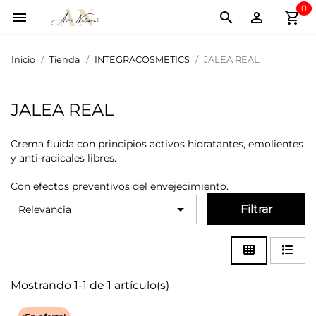
0
shopping_cart



Inicio
Tienda
INTEGRACOSMETICS
JALEA REAL
JALEA REAL
Crema fluida con principios activos hidratantes, emolientes
y anti-radicales libres.
Con efectos preventivos del envejecimiento.

Filtrar
Relevancia
Mostrando 1-1 de 1 artículo(s)