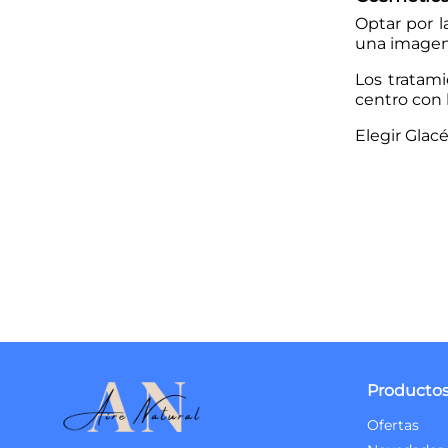
Optar por l
una imagen 
Los tratam
centro con l
Elegir Glacé
Producto
Ofertas