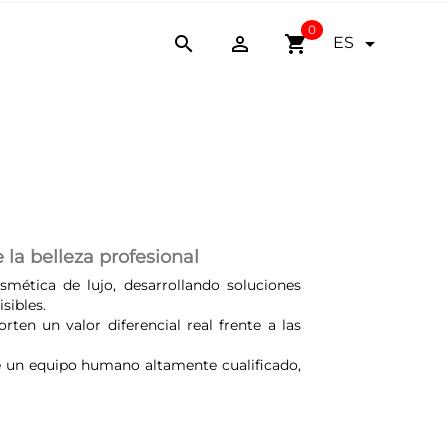
0


shopping_cart

ES
 la belleza profesional
mética de lujo, desarrollando soluciones
sibles.
ten un valor diferencial real frente a las
 de un equipo humano altamente cualificado,