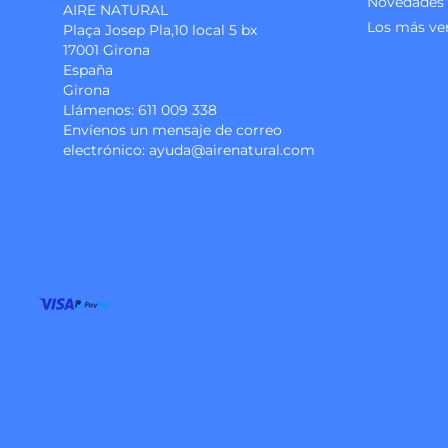
Novedades
AIRE NATURAL
Los más ve
Plaça Josep Pla,10 local 5 bx
17001 Girona
España
Girona
Llámenos:
611 009 338
Envíenos un mensaje de correo
electrónico:
ayuda@airenatural.com
Instagram