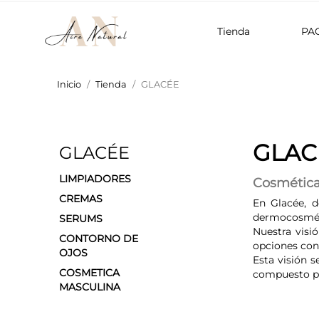
Tienda
PA
Inicio
Tienda
GLACÉE
GLAC
GLACÉE
LIMPIADORES
Cosmética 
CREMAS
En Glacée, d
dermocosmétic
SERUMS
Nuestra visi
CONTORNO DE
opciones con
OJOS
Esta visión s
COSMETICA
compuesto po
MASCULINA