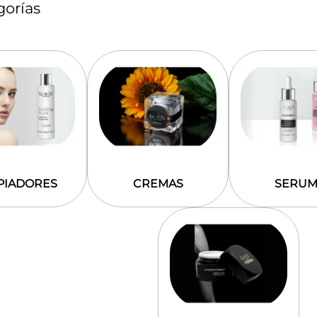
orías
PIADORES
CREMAS
SERUM