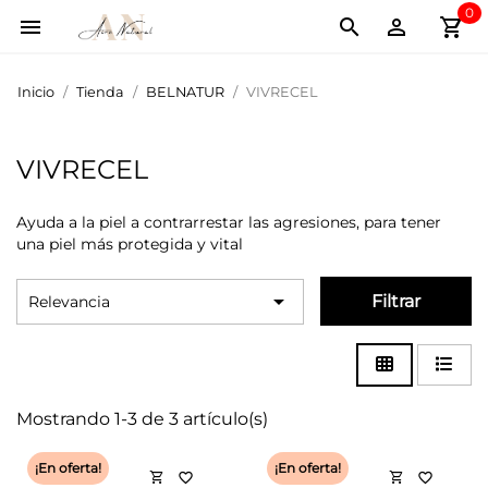
0
shopping_cart



Inicio
Tienda
BELNATUR
VIVRECEL
VIVRECEL
Ayuda a la piel a contrarrestar las agresiones, para tener
una piel más protegida y vital

Filtrar
Relevancia
Mostrando 1-3 de 3 artículo(s)
¡En oferta!
¡En oferta!
shopping_cart
shopping_cart
favorite_border
favorite_border