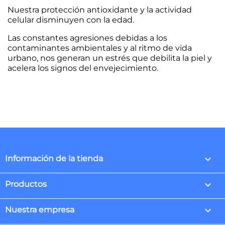
Nuestra protección antioxidante y la actividad
celular disminuyen con la edad.
Las constantes agresiones debidas a los
contaminantes ambientales y al ritmo de vida
urbano, nos generan un estrés que debilita la piel y
acelera los signos del envejecimiento.
keyboard_arrow_down
Información de la tienda

Productos

Nuestra empresa