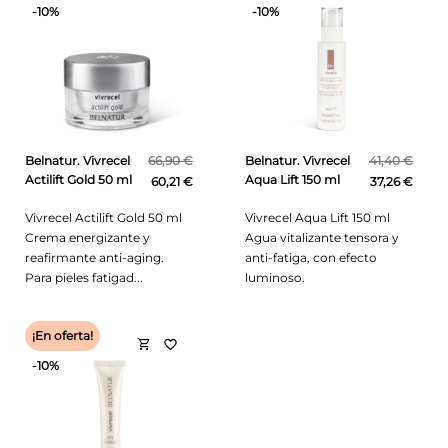
-10%
-10%
Belnatur. Vivrecel
66,90 €
Belnatur. Vivrecel
41,40 €
Actilift Gold 50 ml
Aqua Lift 150 ml
60,21 €
37,26 €
Vivrecel Actilift Gold 50 ml
Vivrecel Aqua Lift 150 ml
Crema energizante y
Agua vitalizante tensora y
reafirmante anti-aging.
anti-fatiga, con efecto
Para pieles fatigad...
luminoso.
¡En oferta!
shopping_cart
favorite_border
-10%