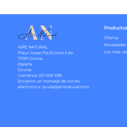
Producto
Ofertas
Novedades
AIRE NATURAL
Los más ve
Plaça Josep Pla,10 local 5 bx
17001 Girona
España
Girona
Llámenos:
611 009 338
Envíenos un mensaje de correo
electrónico:
ayuda@airenatural.com
Instagram