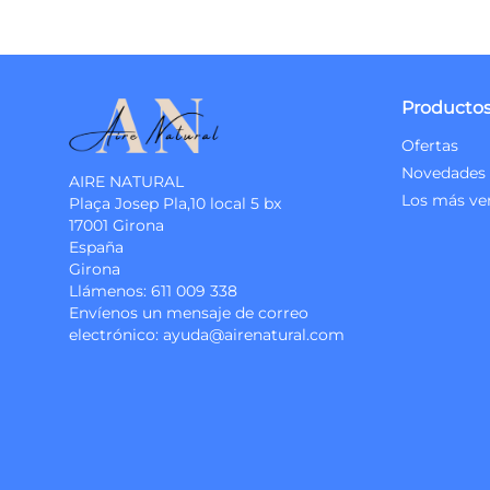
Producto
Ofertas
Novedades
AIRE NATURAL
Los más ve
Plaça Josep Pla,10 local 5 bx
17001 Girona
España
Girona
Llámenos:
611 009 338
Envíenos un mensaje de correo
electrónico:
ayuda@airenatural.com
Instagram