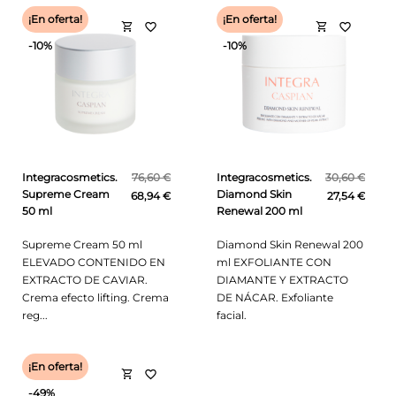
¡En oferta!
¡En oferta!
shopping_cart
shopping_cart
favorite_border
favorite_border
-10%
-10%
Integracosmetics.
76,60 €
Integracosmetics.
30,60 €
Supreme Cream
Diamond Skin
68,94 €
27,54 €
50 ml
Renewal 200 ml
Supreme Cream 50 ml
Diamond Skin Renewal 200
ELEVADO CONTENIDO EN
ml EXFOLIANTE CON
EXTRACTO DE CAVIAR.
DIAMANTE Y EXTRACTO
Crema efecto lifting. Crema
DE NÁCAR. Exfoliante
reg...
facial.
¡En oferta!
shopping_cart
favorite_border
-49%