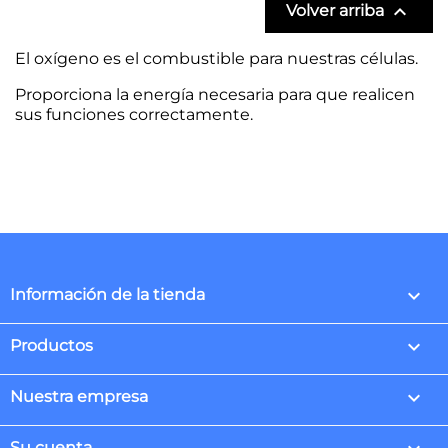

Volver arriba
El oxígeno es el combustible para nuestras células.
Proporciona la energía necesaria para que realicen
sus funciones correctamente.
keyboard_arrow_down
Información de la tienda

Productos

Nuestra empresa
Su cuenta