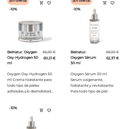
¡En oferta!
¡En oferta!
shopping_cart
shopping_cart
favorite_border
favorite_border
-10%
-10%
Belnatur. Oxygen
66,90 €
Belnatur.
69,30 €
Oxy-Hydrogen 50
Oxygen Sérum
60,21 €
62,37 €
ml
30 ml
Oxygen Oxy-Hydrogen 50
Oxygen Sérum 30 ml
ml Crema hidratante para
Serum oxigenante,
todo tipo de pieles
hidratante y revitalizante.
asfixiadas y/o deshidratad...
Para todo tipo de piel.
-10%
shopping_cart
favorite_border