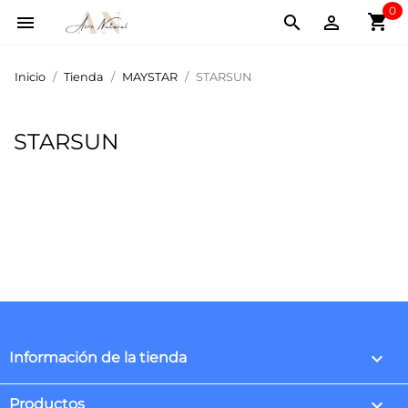
0
shopping_cart



Inicio
Tienda
MAYSTAR
STARSUN
STARSUN
keyboard_arrow_down
Información de la tienda

Productos