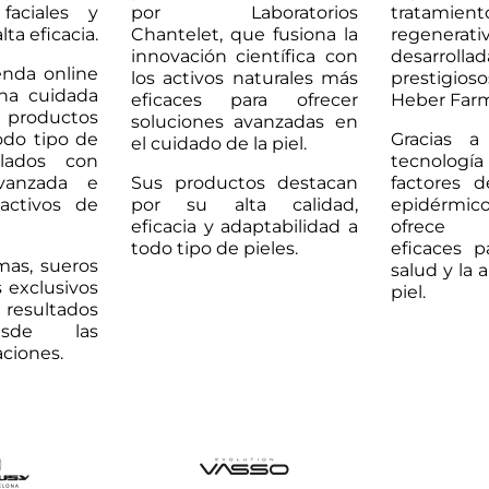
 faciales y
por Laboratorios
tratamient
lta eficacia.
Chantelet, que fusiona la
regenerativ
innovación científica con
desarrol
enda online
los activos naturales más
prestigios
una cuidada
eficaces para ofrecer
Heber Farm
 productos
soluciones avanzadas en
odo tipo de
Gracias a
el cuidado de la piel.
ulados con
tecnologí
avanzada e
Sus productos destacan
factores d
 activos de
por su alta calidad,
epidér
eficacia y adaptabilidad a
ofrece 
todo tipo de pieles.
eficaces p
mas, sueros
salud y la 
 exclusivos
piel.
resultados
esde las
aciones.