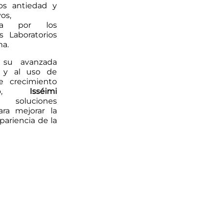
os antiedad y
os,
lada por los
os Laboratorios
a.
 su avanzada
a y al uso de
e crecimiento
mico,
Isséimi
soluciones
ara mejorar la
apariencia de la