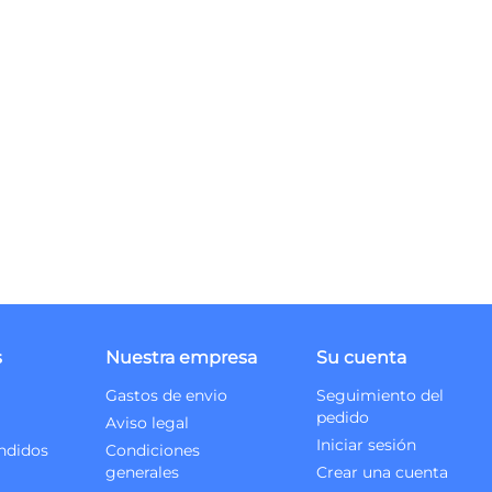
s
Nuestra empresa
Su cuenta
Gastos de envio
Seguimiento del
pedido
Aviso legal
Iniciar sesión
ndidos
Condiciones
generales
Crear una cuenta