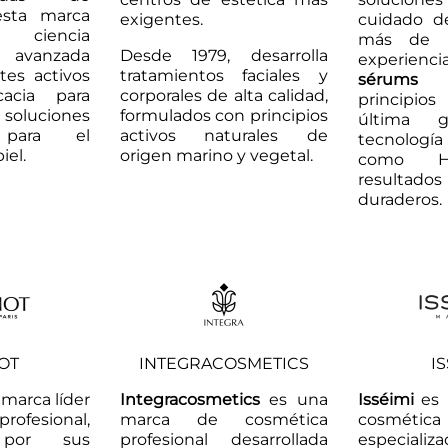
 esta marca
exigentes.
cuidado de
ciencia
más de 
a avanzada
Desde 1979, desarrolla
experienci
tes activos
tratamientos faciales y
sérums
in
cacia para
corporales de alta calidad,
principio
luciones
formulados con principios
última g
s para el
activos naturales de
tecnolog
iel.
origen marino y vegetal.
como H
resultado
duraderos.
OT
INTEGRACOSMETICS
I
marca líder
Integracosmetics
es una
Isséimi
es 
rofesional,
marca de cosmética
cosmética
 por sus
profesional desarrollada
especi