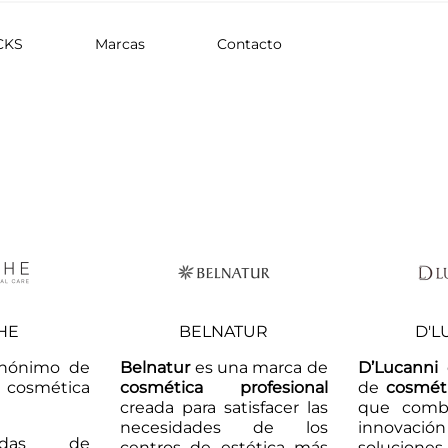
CKS
Marcas
Contacto
HE
BELNATUR
D'L
nónimo de
Belnatur
es una marca de
D’Lucanni
n cosmética
cosmética profesional
de
cosméti
creada para satisfacer las
que combi
necesidades de los
innovación
adas de
centros de estética más
soluciones