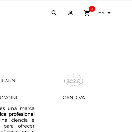
0


shopping_cart

ES
UCANNI
GANDIVA
es una marca
ca profesional
na ciencia e
 para ofrecer
 eficaces en el