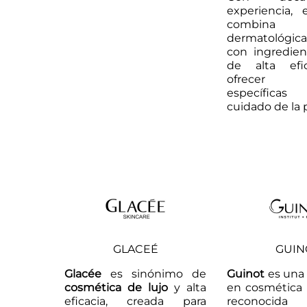
experiencia,
combina 
dermatológic
con ingredien
de alta efi
ofrecer so
específica
cuidado de la p
GLACEÉ
GUIN
Glacée
es sinónimo de
Guinot
es una 
cosmética de lujo
y alta
en cosmética p
eficacia, creada para
reconocida