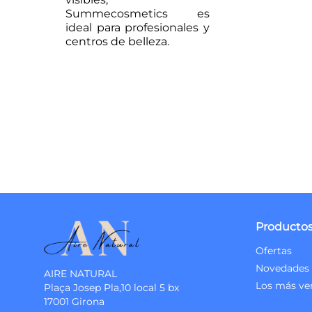
Summecosmetics es
ideal para profesionales y
centros de belleza.
Producto
Ofertas
Novedades
AIRE NATURAL
Los más ve
Plaça Josep Pla,10 local 5 bx
17001 Girona