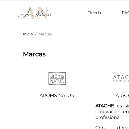
Tienda
PA
Inicio
Marcas
Marcas
AROMS NATUR
ATAC
ATACHE
es si
innovación e
profesional.
Con déc