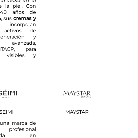
 la piel. Con
40 años de
a, sus
cremas y
corporan
s activos de
eneración y
ía avanzada,
TACP, para
s visibles y
SSEIMI
MAYSTAR
una marca de
 profesional
alizada en