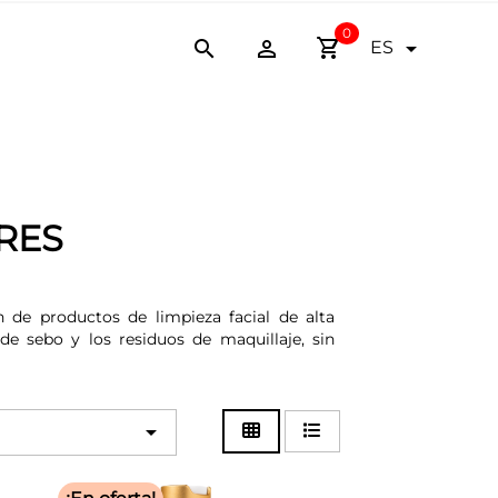
0
shopping_cart



ES
RES
de productos de limpieza facial de alta
de sebo y los residuos de maquillaje, sin
