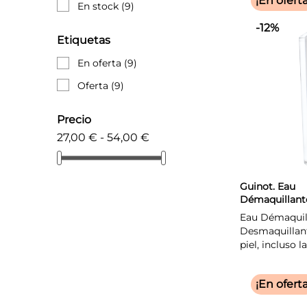
¡En oferta
En stock
(9)
-12%
Etiquetas
En oferta
(9)
Oferta
(9)
Precio
27,00 € - 54,00 €
Guinot. Eau
Démaquillant
Micellaire 20
Eau Démaquill
Desmaquillant
piel, incluso l
¡En oferta