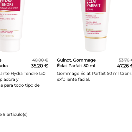
e
40,00 €
Guinot. Gommage
53,70 
ydra
35,20 €
Éclat Parfait 50 ml
47,26 
ante Hydra Tendre 150
Gommage Éclat Parfait 50 ml Crem
piadora y
exfoliante facial.
e para todo tipo de
 9 artículo(s)