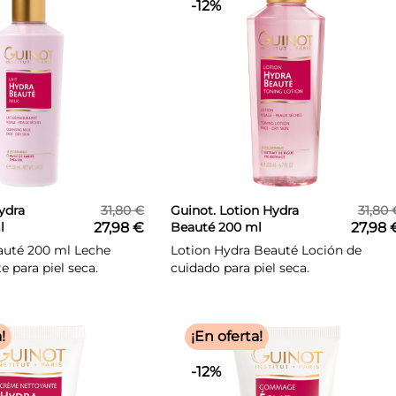
-12%
ydra
31,80 €
Guinot. Lotion Hydra
31,80 
l
27,98 €
Beauté 200 ml
27,98 
auté 200 ml Leche
Lotion Hydra Beauté Loción de
 para piel seca.
cuidado para piel seca.
!
¡En oferta!
-12%