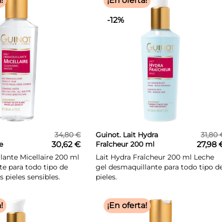
!
¡En oferta!
-12%
34,80 €
Guinot. Lait Hydra
31,80 
e
30,62 €
Fraîcheur 200 ml
27,98 
0 ml
ante Micellaire 200 ml
Lait Hydra Fraîcheur 200 ml Leche
e para todo tipo de
gel desmaquillante para todo tipo d
as pieles sensibles.
pieles.
!
¡En oferta!