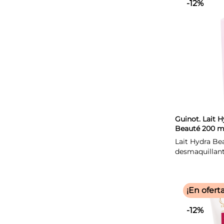
-12%
Guinot. Lait H
Beauté 200 m
Lait Hydra Be
desmaquillante
¡En oferta
-12%