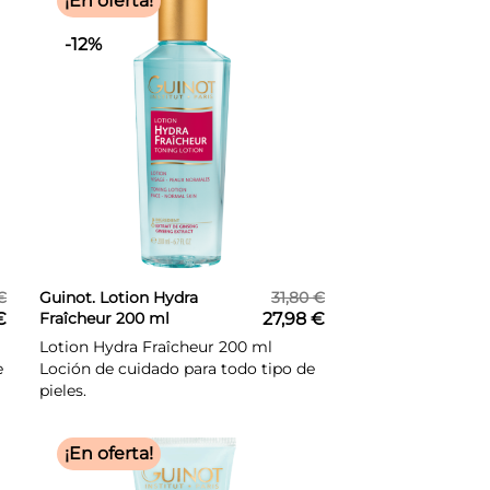
¡En oferta!
-12%
€
Guinot. Lotion Hydra
31,80 €
€
Fraîcheur 200 ml
27,98 €
Lotion Hydra Fraîcheur 200 ml
e
Loción de cuidado para todo tipo de
pieles.
¡En oferta!