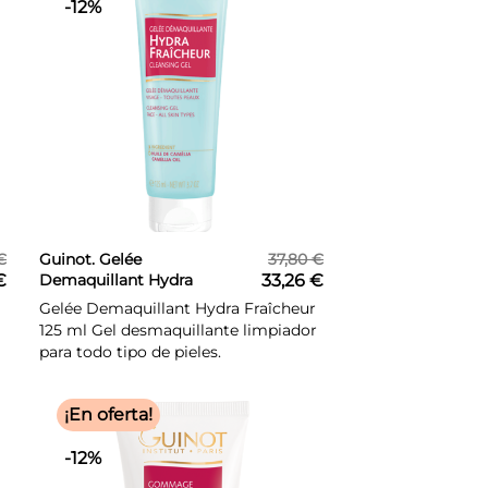
-12%
€
Guinot. Gelée
37,80 €
€
Demaquillant Hydra
33,26 €
Fraîcheur 125 ml
Gelée Demaquillant Hydra Fraîcheur
125 ml Gel desmaquillante limpiador
para todo tipo de pieles.
¡En oferta!
-12%