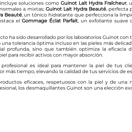
incluye soluciones como
Guinot Lait Hydra Fraîcheur
, 
 normales a mixtas;
Guinot Lait Hydra Beauté
, perfecta 
ra Beauté
, un tónico hidratante que perfecciona la limpie
staca el
Gommage Éclat Parfait
, un exfoliante suave
to ha sido desarrollado por los laboratorios Guinot co
una tolerancia óptima incluso en las pieles más delicada
ial profunda, sino que también optimiza la eficacia d
piel para recibir activos con mayor absorción.
 profesional es ideal para mantener la piel de tus cli
or más tiempo, elevando la calidad de tus servicios de es
productos eficaces, respetuosos con la piel y de una
fesional, los desmaquillantes Guinot son una elección ex