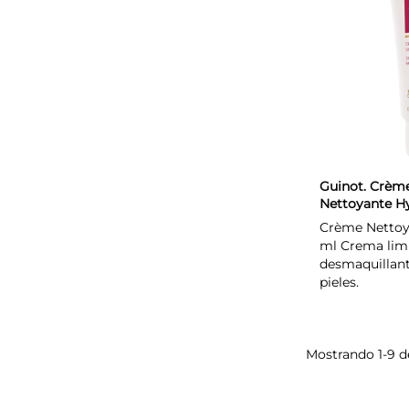
Guinot. Crèm
Nettoyante H
Tendre 150 ml
Crème Nettoy
ml Crema lim
desmaquillant
pieles.
Mostrando 1-9 de