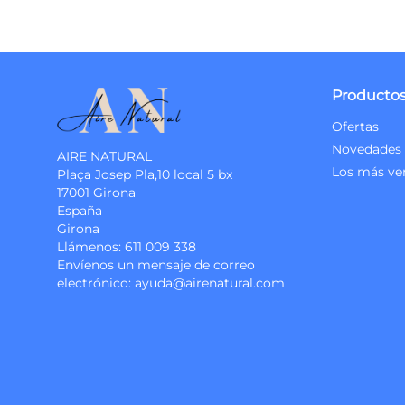
Producto
Ofertas
Novedades
AIRE NATURAL
Los más ve
Plaça Josep Pla,10 local 5 bx
17001 Girona
España
Girona
Llámenos:
611 009 338
Envíenos un mensaje de correo
electrónico:
ayuda@airenatural.com
Instagram