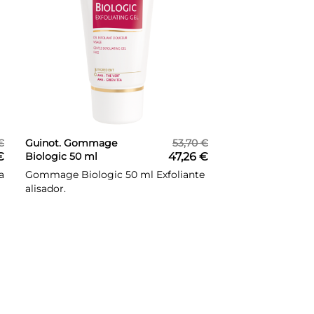
€
Guinot. Gommage
53,70 €
€
Biologic 50 ml
47,26 €
a
Gommage Biologic 50 ml Exfoliante
alisador.