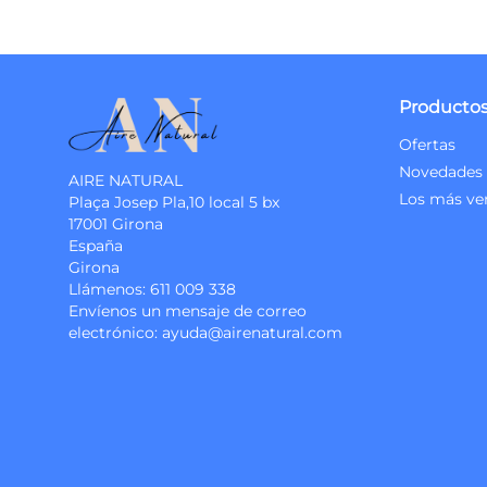
Producto
Ofertas
Novedades
AIRE NATURAL
Los más ve
Plaça Josep Pla,10 local 5 bx
17001 Girona
España
Girona
Llámenos:
611 009 338
Envíenos un mensaje de correo
electrónico:
ayuda@airenatural.com
Instagram