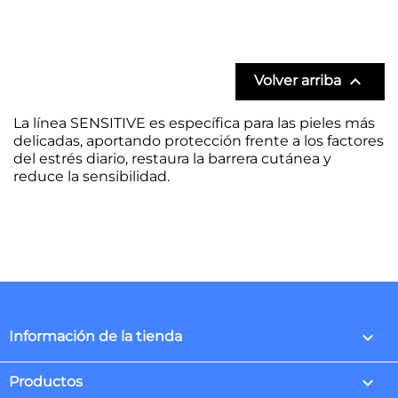

Volver arriba
La línea SENSITIVE es específica para las pieles más
delicadas, aportando protección frente a los factores
del estrés diario, restaura la barrera cutánea y
reduce la sensibilidad.
keyboard_arrow_down
Información de la tienda

Productos