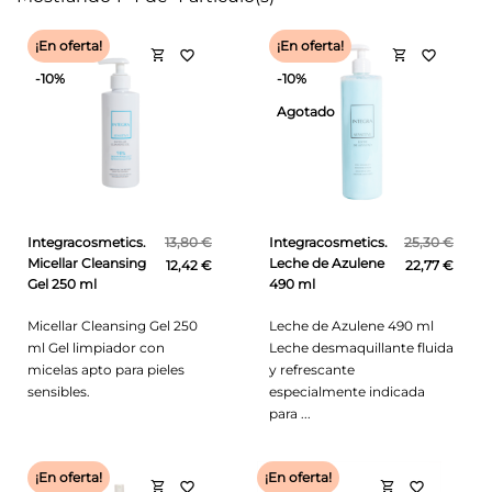
¡En oferta!
¡En oferta!
shopping_cart
shopping_cart
favorite_border
favorite_border
-10%
-10%
Agotado
Integracosmetics.
13,80 €
Integracosmetics.
25,30 €
Micellar Cleansing
Leche de Azulene
12,42 €
22,77 €
Gel 250 ml
490 ml
Micellar Cleansing Gel 250
Leche de Azulene 490 ml
ml Gel limpiador con
Leche desmaquillante fluida
micelas apto para pieles
y refrescante
sensibles.
especialmente indicada
para ...
¡En oferta!
¡En oferta!
shopping_cart
shopping_cart
favorite_border
favorite_border