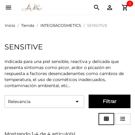
0
shopping_cart



Inicio
Tienda
INTEGRACOSMETICS
SENSITIVE
SENSITIVE
Indicada para una piel sensible, reactiva y delicada que
presenta síntomas como picor, ardor o picazón en
respuesta a factores desencadenantes como cambios de
temperatura, el uso de cosméticos inadecuados,
contaminación ambiental, etc…

Filtrar
Relevancia
Mostrando 1-4 de 4 artículo(s)