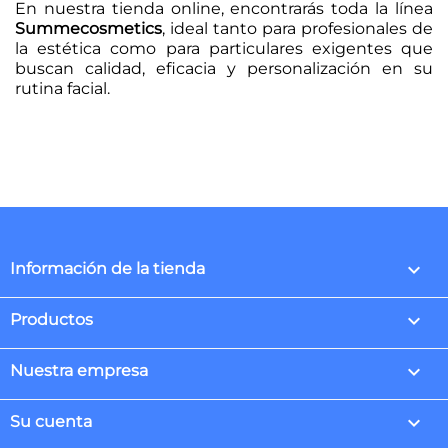
En nuestra tienda online, encontrarás toda la línea
Summecosmetics
, ideal tanto para profesionales de
la estética como para particulares exigentes que
buscan calidad, eficacia y personalización en su
rutina facial.
keyboard_arrow_down
Información de la tienda

Productos

Nuestra empresa

Su cuenta