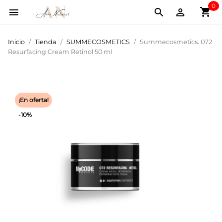
0
shopping_cart



Inicio
Tienda
SUMMECOSMETICS
Summecosmetics. 072
Resurfacing Cream Retinol 50 ml
¡En oferta!
-10%