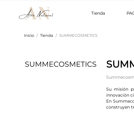
Tienda
PA
Inicio
Tienda
SUMMECOSMETICS
SUMM
SUMMECOSMETICS
Summecosme
Su misión pr
innovación cie
En Summecosm
construyen t