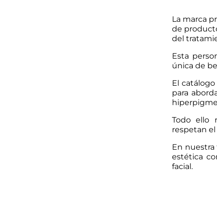
La marca pr
de producto
del tratami
Esta person
única de bel
El catálog
para aborda
hiperpigmen
Todo ello 
respetan el 
En nuestra 
estética co
facial.