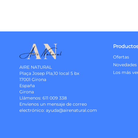
Producto
Ofertas
Novedades
AIRE NATURAL
Los más ve
Plaça Josep Pla,10 local 5 bx
17001 Girona
España
Girona
Llámenos:
611 009 338
Envíenos un mensaje de correo
electrónico:
ayuda@airenatural.com
Instagram