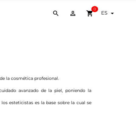
0


shopping_cart

ES
de la cosmética profesional.
 cuidado avanzado de la piel, poniendo la
 esteticistas es la base sobre la cual se