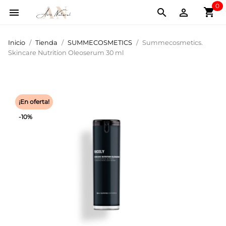
0
shopping_cart



Inicio
Tienda
SUMMECOSMETICS
Summecosmetics.
Skincare Nutrition Oleoserum 30 ml
¡En oferta!
-10%