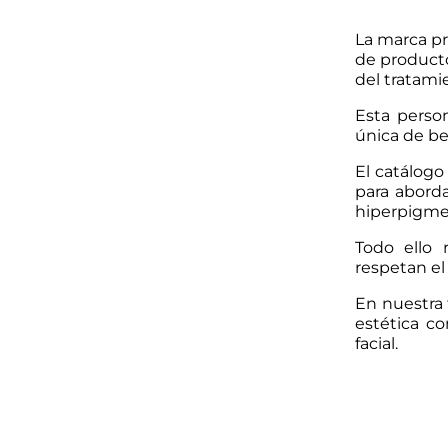
La marca pr
de producto
del tratami
Esta person
única de bel
El catálog
para aborda
hiperpigmen
Todo ello 
respetan el 
En nuestra 
estética co
facial.