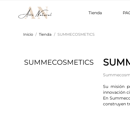
Tienda
PA
Inicio
Tienda
SUMMECOSMETICS
SUMM
SUMMECOSMETICS
Summecosme
Su misión pr
innovación cie
En Summecosm
construyen t