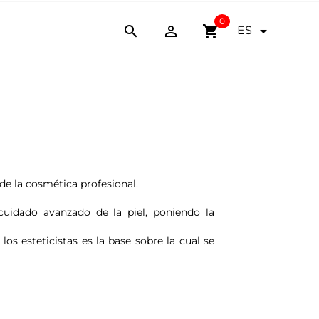
0


shopping_cart

ES
de la cosmética profesional.
 cuidado avanzado de la piel, poniendo la
 esteticistas es la base sobre la cual se