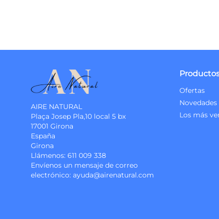
Producto
Ofertas
Novedades
AIRE NATURAL
Los más ve
Plaça Josep Pla,10 local 5 bx
17001 Girona
España
Girona
Llámenos:
611 009 338
Envíenos un mensaje de correo
electrónico:
ayuda@airenatural.com
Instagram