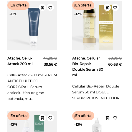
¡En oferta!
¡En oferta!
shopping_cart
shopping_cart
favorite_border
favorite_border
-12%
-12%
Atache. Cellu-
44,95 €
Atache. Cellular
68,95 €
Attack 200 ml
Bio-Repair
39,56 €
60,68 €
Double Serum 30
Cellu-Attack 200 ml SERUM
ml
ANTICELULÍTICO
Cellular Bio-Repair Double
CORPORAL Serum
Serum 30 ml DOBLE
anticelulítico de gran
SERUM REJUVENECEDOR
potencia, mu...
¡En oferta!
¡En oferta!
shopping_cart
shopping_cart
favorite_border
favorite_border
-12%
-12%