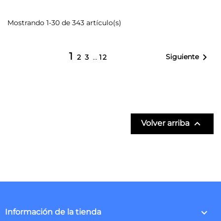
Mostrando 1-30 de 343 artículo(s)
1

Siguiente
2
3
…
12

Volver arriba
keyboard_arrow_down
Información de la tienda