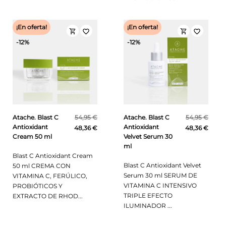
¡En oferta!
¡En oferta!
shopping_cart
shopping_cart
favorite_border
favorite_border
-12%
-12%
Atache. Blast C
54,95 €
Atache. Blast C
54,95 €
Antioxidant
Antioxidant
48,36 €
48,36 €
Cream 50 ml
Velvet Serum 30
ml
Blast C Antioxidant Cream
Blast C Antioxidant Velvet
50 ml CREMA CON
Serum 30 ml SERUM DE
VITAMINA C, FERÚLICO,
VITAMINA C INTENSIVO
PROBIÓTICOS Y
TRIPLE EFECTO
EXTRACTO DE RHOD...
ILUMINADOR ...