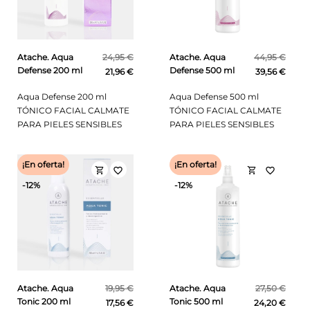
Atache. Aqua
24,95 €
Atache. Aqua
44,95 €
Defense 200 ml
Defense 500 ml
21,96 €
39,56 €
Aqua Defense 200 ml
Aqua Defense 500 ml
TÓNICO FACIAL CALMATE
TÓNICO FACIAL CALMATE
PARA PIELES SENSIBLES
PARA PIELES SENSIBLES
¡En oferta!
¡En oferta!
shopping_cart
shopping_cart
favorite_border
favorite_border
-12%
-12%
Atache. Aqua
19,95 €
Atache. Aqua
27,50 €
Tonic 200 ml
Tonic 500 ml
17,56 €
24,20 €