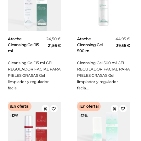
Atache.
24,50 €
Atache.
44,95 €
Cleansing Gel 115
Cleansing Gel
21,56 €
39,56 €
ml
500 ml
Cleansing Gel 115 ml GEL
Cleansing Gel 500 ml GEL
REGULADOR FACIAL PARA
REGULADOR FACIAL PARA
PIELES GRASAS Gel
PIELES GRASAS Gel
limpiador y regulador
limpiador y regulador
facia...
facia...
¡En oferta!
¡En oferta!
shopping_cart
shopping_cart
favorite_border
favorite_border
-12%
-12%