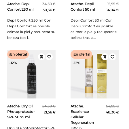
Atache. Depil
34,50 €
Atache. Depil
15,95 €
Confort 250 ml
Confort 50 ml
30,36 €
14,04 €
Depil Confort 250 ml Con
Depil Confort 50 ml Con
Depil Comfort es posible
Depil Comfort es posible
calmar la piel y recuperar su
calmar la piel y recuperar su
belleza tras l...
belleza tras la...
¡En oferta!
¡En oferta!
shopping_cart
shopping_cart
favorite_border
favorite_border
-12%
-12%
Atache. Dry Oil
24,50 €
Atache.
54,95 €
Photoprotector
Excellence
21,56 €
48,36 €
SPF 50 75 ml
Cellular
Regeneration
Dry Oil Photoprotector SPF
Day 15...