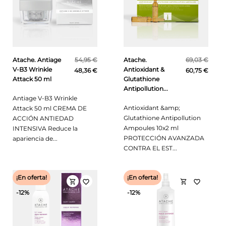
Atache. Antiage
54,95 €
Atache.
69,03 €
V-B3 Wrinkle
Antioxidant &
48,36 €
60,75 €
Attack 50 ml
Glutathione
Antipollution...
Antiage V-B3 Wrinkle
Antioxidant &amp;
Attack 50 ml CREMA DE
Glutathione Antipollution
ACCIÓN ANTIEDAD
Ampoules 10x2 ml
INTENSIVA Reduce la
PROTECCIÓN AVANZADA
apariencia de...
CONTRA EL EST...
¡En oferta!
¡En oferta!
shopping_cart
shopping_cart
favorite_border
favorite_border
-12%
-12%