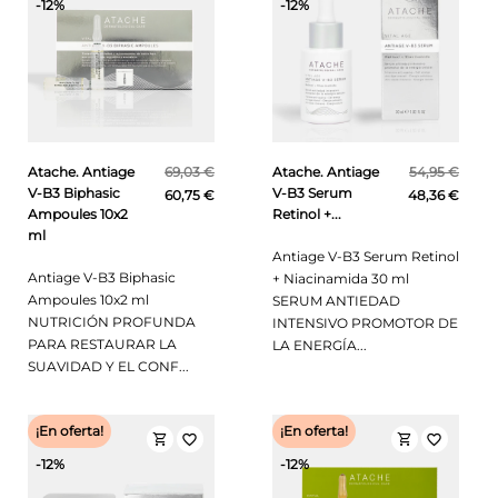
-12%
-12%
Atache. Antiage
69,03 €
Atache. Antiage
54,95 €
V-B3 Biphasic
V-B3 Serum
60,75 €
48,36 €
Ampoules 10x2
Retinol +...
ml
Antiage V-B3 Serum Retinol
Antiage V-B3 Biphasic
+ Niacinamida 30 ml
Ampoules 10x2 ml
SERUM ANTIEDAD
NUTRICIÓN PROFUNDA
INTENSIVO PROMOTOR DE
PARA RESTAURAR LA
LA ENERGÍA...
SUAVIDAD Y EL CONF...
¡En oferta!
¡En oferta!
shopping_cart
shopping_cart
favorite_border
favorite_border
-12%
-12%