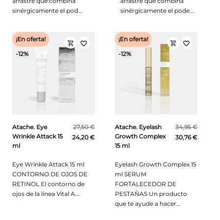
arrastre que combina
arrastre que combina
sinérgicamente el pod...
sinérgicamente el pode...
¡En oferta!
¡En oferta!
shopping_cart
shopping_cart
favorite_border
favorite_border
-12%
-12%
Atache. Eye
27,50 €
Atache. Eyelash
34,95 €
Wrinkle Attack 15
Growth Complex
24,20 €
30,76 €
ml
15 ml
Eye Wrinkle Attack 15 ml
Eyelash Growth Complex 15
CONTORNO DE OJOS DE
ml SERUM
RETINOL El contorno de
FORTALECEDOR DE
ojos de la línea Vital A...
PESTAÑAS Un producto
que te ayude a hacer...