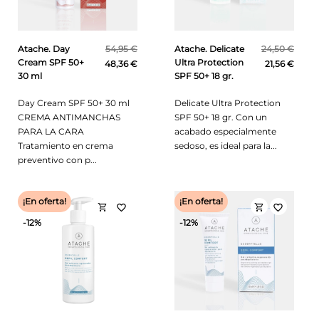
Atache. Day
54,95 €
Atache. Delicate
24,50 €
Cream SPF 50+
Ultra Protection
48,36 €
21,56 €
30 ml
SPF 50+ 18 gr.
Day Cream SPF 50+ 30 ml
Delicate Ultra Protection
CREMA ANTIMANCHAS
SPF 50+ 18 gr. Con un
PARA LA CARA
acabado especialmente
Tratamiento en crema
sedoso, es ideal para la...
preventivo con p...
¡En oferta!
¡En oferta!
shopping_cart
shopping_cart
favorite_border
favorite_border
-12%
-12%