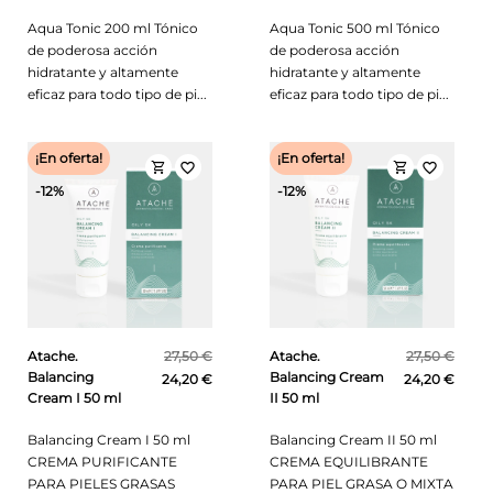
Aqua Tonic 200 ml Tónico
Aqua Tonic 500 ml Tónico
de poderosa acción
de poderosa acción
hidratante y altamente
hidratante y altamente
eficaz para todo tipo de pi...
eficaz para todo tipo de pi...
¡En oferta!
¡En oferta!
shopping_cart
shopping_cart
favorite_border
favorite_border
-12%
-12%
Atache.
27,50 €
Atache.
27,50 €
Balancing
Balancing Cream
24,20 €
24,20 €
Cream I 50 ml
II 50 ml
Balancing Cream I 50 ml
Balancing Cream II 50 ml
CREMA PURIFICANTE
CREMA EQUILIBRANTE
PARA PIELES GRASAS
PARA PIEL GRASA O MIXTA