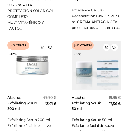
50 75 ml ALTA
Excellence Cellular
PROTECCIÓN SOLAR CON
Regeneration Day 15 SPF 50
COMPLEJO
ml CREMA ANTIAGING Te
MULTIVITAMÍNICO Y
presentamos una crema d...
TACTO...
¡En oferta!
¡En oferta!
shopping_cart
shopping_cart
favorite_border
favorite_border
-12%
-12%
Atache.
49,90 €
Atache.
19,95 €
Exfoliating Scrub
Exfoliating Scrub
43,91 €
17,56 €
200 ml
50 ml
Exfoliating Scrub 200 ml
Exfoliating Scrub 50 ml
Exfoliante facial de suave
Exfoliante facial de suave