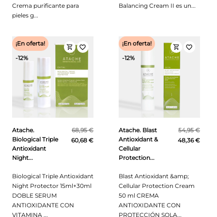
Crema purificante para
Balancing Cream II es un...
pieles g...
¡En oferta!
¡En oferta!
shopping_cart
shopping_cart
favorite_border
favorite_border
-12%
-12%
Atache.
68,95 €
Atache. Blast
54,95 €
Biological Triple
Antioxidant &
60,68 €
48,36 €
Antioxidant
Cellular
Night...
Protection...
Biological Triple Antioxidant
Blast Antioxidant &amp;
Night Protector 15ml+30ml
Cellular Protection Cream
DOBLE SERUM
50 ml CREMA
ANTIOXIDANTE CON
ANTIOXIDANTE CON
VITAMINA ...
PROTECCIÓN SOLA...