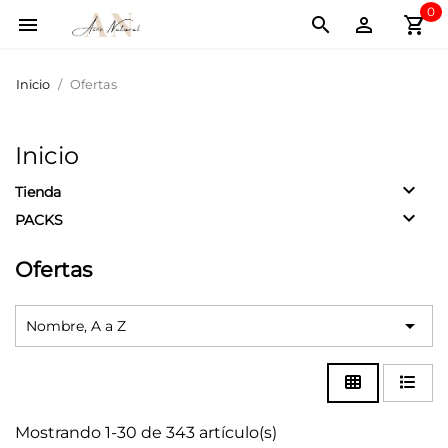
0
shopping_cart



Inicio
Ofertas
Inicio
keyboard_arrow_down
Tienda
keyboard_arrow_down
PACKS
Ofertas

Nombre, A a Z
Mostrando 1-30 de 343 artículo(s)