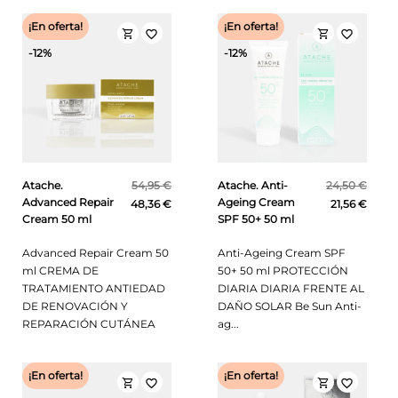
¡En oferta!
¡En oferta!
shopping_cart
shopping_cart
favorite_border
favorite_border
-12%
-12%
Atache.
54,95 €
Atache. Anti-
24,50 €
Advanced Repair
Ageing Cream
48,36 €
21,56 €
Cream 50 ml
SPF 50+ 50 ml
Advanced Repair Cream 50
Anti-Ageing Cream SPF
ml CREMA DE
50+ 50 ml PROTECCIÓN
TRATAMIENTO ANTIEDAD
DIARIA DIARIA FRENTE AL
DE RENOVACIÓN Y
DAÑO SOLAR Be Sun Anti-
REPARACIÓN CUTÁNEA
ag...
¡En oferta!
¡En oferta!
shopping_cart
shopping_cart
favorite_border
favorite_border