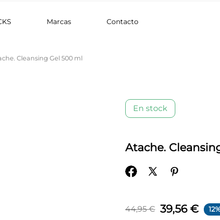
CKS
Marcas
Contacto
ache. Cleansing Gel 500 ml
En stock
Atache. Cleansin
39,56 €
44,95 €
12