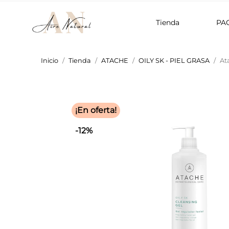
Tienda
PA
Inicio
Tienda
ATACHE
OILY SK - PIEL GRASA
At
¡En oferta!
-12%