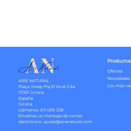
Producto
Ofertas
Novedades
AIRE NATURAL
Los más ve
Plaça Josep Pla,10 local 5 bx
17001 Girona
España
Girona
Llámenos:
611 009 338
Envíenos un mensaje de correo
electrónico:
ayuda@airenatural.com