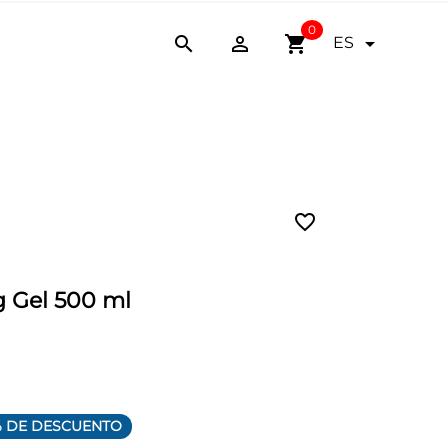
0


shopping_cart

ES
favorite_border
g Gel 500 ml
% DE DESCUENTO