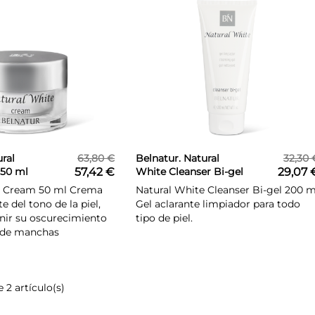
ral
63,80 €
Belnatur. Natural
32,30 
50 ml
57,42 €
White Cleanser Bi-gel
29,07 
200 ml
e Cream 50 ml Crema
Natural White Cleanser Bi-gel 200 m
e del tono de la piel,
Gel aclarante limpiador para todo
nir su oscurecimiento
tipo de piel.
n de manchas
 2 artículo(s)