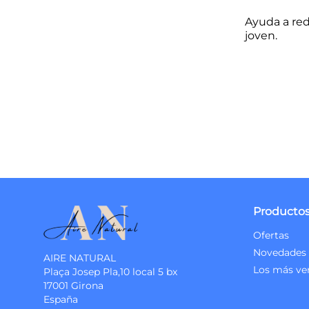
Ayuda a red
joven.
Producto
Ofertas
Novedades
AIRE NATURAL
Los más ve
Plaça Josep Pla,10 local 5 bx
17001 Girona
España