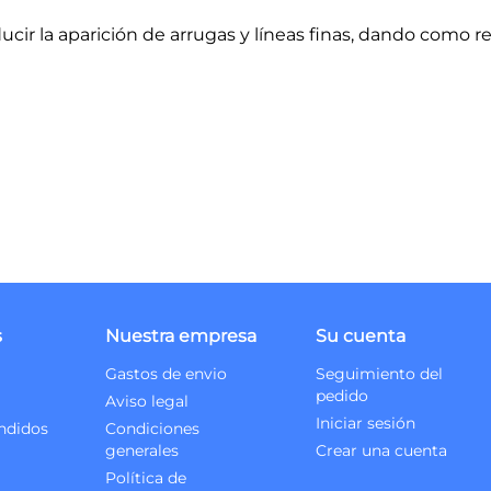
ucir la aparición de arrugas y líneas finas, dando como r
s
Nuestra empresa
Su cuenta
Gastos de envio
Seguimiento del
pedido
Aviso legal
Iniciar sesión
ndidos
Condiciones
generales
Crear una cuenta
Política de