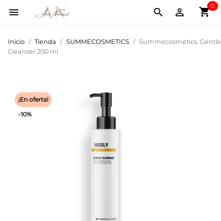
0
shopping_cart



Inicio
Tienda
SUMMECOSMETICS
Summecosmetics. Gentle
Cleanser 200 ml
¡En oferta!
-10%