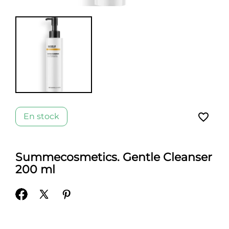
favorite_border
En stock
Summecosmetics. Gentle Cleanser
200 ml