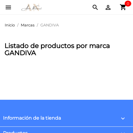
0
shopping_cart



Inicio
Marcas
GANDIVA
Listado de productos por marca
GANDIVA
keyboard_arrow_down
Información de la tienda