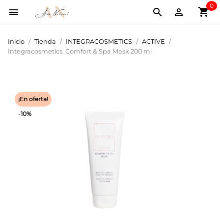
0
shopping_cart



Inicio
Tienda
INTEGRACOSMETICS
ACTIVE
Integracosmetics. Comfort & Spa Mask 200 ml
¡En oferta!
-10%