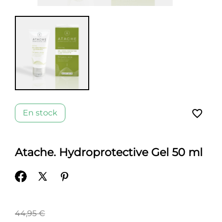
favorite_border
En stock
Atache. Hydroprotective Gel 50 ml
44,95 €