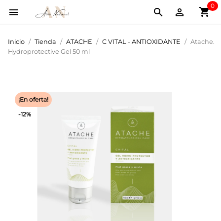
0
shopping_cart



Inicio
Tienda
ATACHE
C VITAL - ANTIOXIDANTE
Atache.
Hydroprotective Gel 50 ml
¡En oferta!
-12%