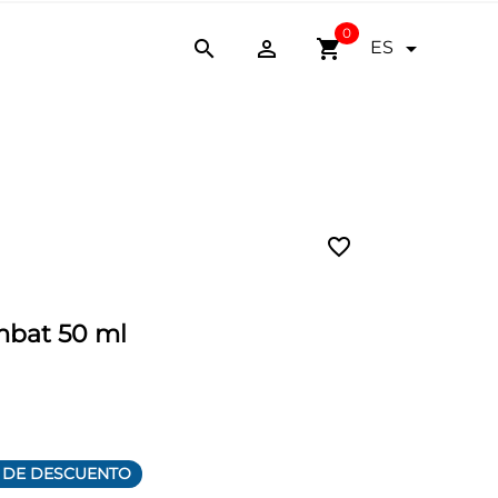
0


shopping_cart

ES
favorite_border
mbat 50 ml
 DE DESCUENTO