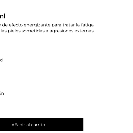
ml
de efecto energizante para tratar la fatiga
y las pieles sometidas a agresiones externas,
ad
ón
Añadir al carrito