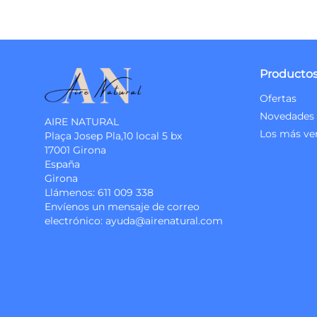
Producto
Ofertas
Novedades
AIRE NATURAL
Los más ve
Plaça Josep Pla,10 local 5 bx
17001 Girona
España
Girona
Llámenos:
611 009 338
Envíenos un mensaje de correo
electrónico:
ayuda@airenatural.com
Instagram