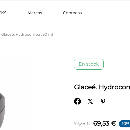
CKS
Marcas
Contacto
Glaceé. Hydrocombat 50 ml
En stock
Glaceé. Hydroco
69,53 €
77,26 €
10%