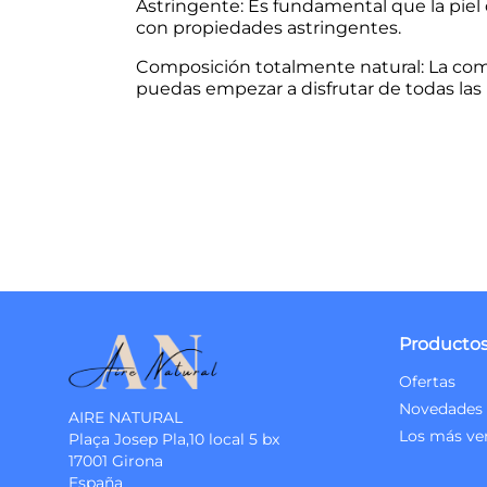
Astringente: Es fundamental que la piel q
con propiedades astringentes.
Composición totalmente natural: La comp
puedas empezar a disfrutar de todas las
Producto
Ofertas
Novedades
AIRE NATURAL
Los más ve
Plaça Josep Pla,10 local 5 bx
17001 Girona
España