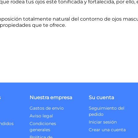
ue rodea tus ojos esté tonificada y fortalecida, por ello
osición totalmente natural del contorno de ojos masculi
 propiedades que te ofrece.
s
Nuestra empresa
Su cuenta
Gastos de envio
Seguimiento del
pedido
Aviso legal
Iniciar sesión
ndidos
Condiciones
generales
Crear una cuenta
Política de