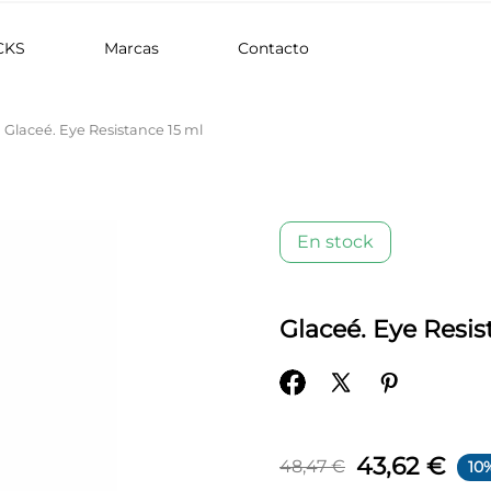
CKS
Marcas
Contacto
Glaceé. Eye Resistance 15 ml
En stock
Glaceé. Eye Resis
43,62 €
48,47 €
10