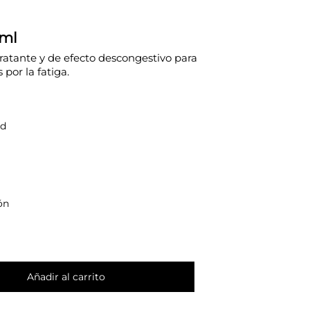
 ml
dratante y de efecto descongestivo para
 por la fatiga.
ad
ón
Añadir al carrito