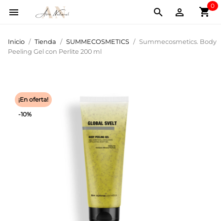
0
shopping_cart



Inicio
Tienda
SUMMECOSMETICS
Summecosmetics. Body
Peeling Gel con Perlite 200 ml
¡En oferta!
-10%