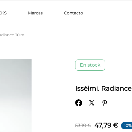
CKS
Marcas
Contacto
Radiance 30 ml
En stock
Isséimi. Radiance
47,79 €
53,10 €
10