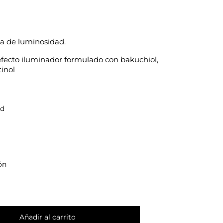
ta de luminosidad.
ecto iluminador formulado con bakuchiol,
tinol
ad
ón
Añadir al carrito