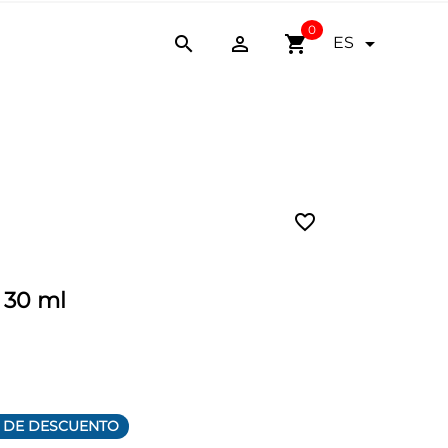
0


shopping_cart

ES
favorite_border
 30 ml
% DE DESCUENTO