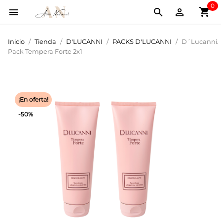
0
shopping_cart



Inicio
Tienda
D'LUCANNI
PACKS D'LUCANNI
D´Lucanni.
Pack Tempera Forte 2x1
¡En oferta!
-50%