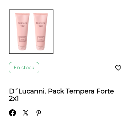
favorite_border
En stock
D´Lucanni. Pack Tempera Forte
2x1