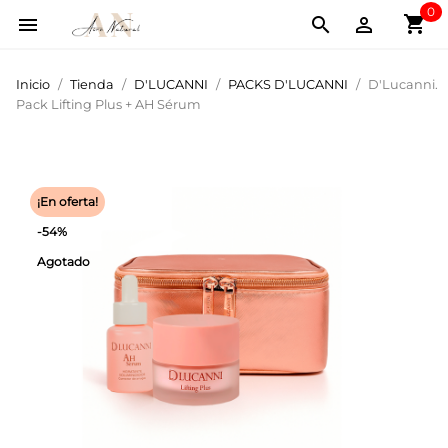
0
shopping_cart



Inicio
Tienda
D'LUCANNI
PACKS D'LUCANNI
D'Lucanni.
Pack Lifting Plus + AH Sérum
¡En oferta!
-54%
Agotado