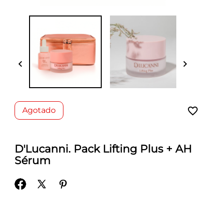


favorite_border
Agotado
D'Lucanni. Pack Lifting Plus + AH
Sérum