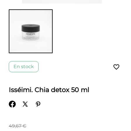
favorite_border
En stock
Isséimi. Chia detox 50 ml
49,67 €