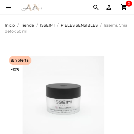
0
shopping_cart



Inicio
Tienda
ISSEIMI
PIELES SENSIBLES
Isséimi. Chia
detox 50 ml
¡En oferta!
-10%