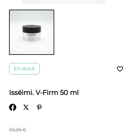
favorite_border
En stock
Isséimi. V-Firm 50 ml
59,36 €