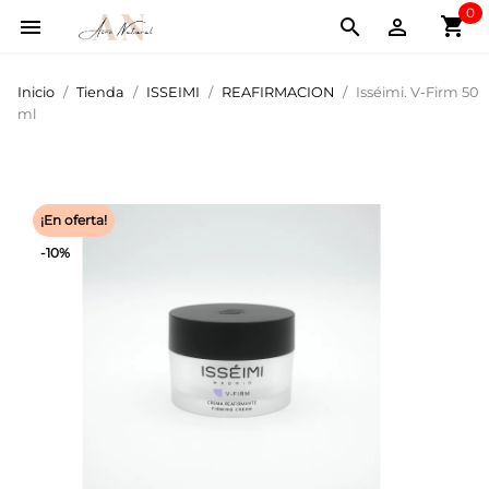
0
shopping_cart



Inicio
Tienda
ISSEIMI
REAFIRMACION
Isséimi. V-Firm 50
ml
¡En oferta!
-10%