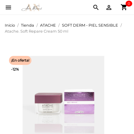
0
shopping_cart



Inicio
Tienda
ATACHE
SOFT DERM - PIEL SENSIBLE
Atache. Soft Repare Cream 50 ml
¡En oferta!
-12%