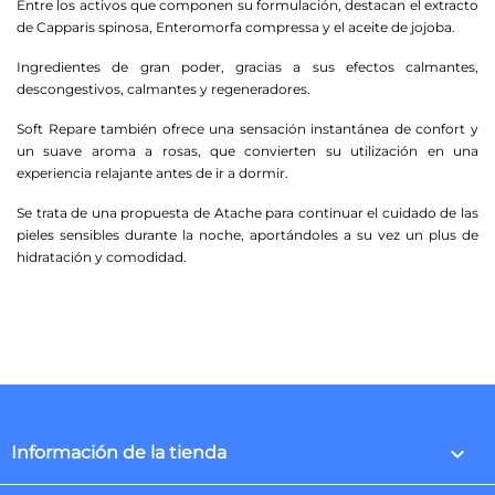
Entre los activos que componen su formulación, destacan el extracto
de Capparis spinosa, Enteromorfa compressa y el aceite de jojoba.
Ingredientes de gran poder, gracias a sus efectos calmantes,
descongestivos, calmantes y regeneradores.
Soft Repare también ofrece una sensación instantánea de confort y
un suave aroma a rosas, que convierten su utilización en una
experiencia relajante antes de ir a dormir.
Se trata de una propuesta de Atache para continuar el cuidado de las
pieles sensibles durante la noche, aportándoles a su vez un plus de
hidratación y comodidad.
keyboard_arrow_down
Información de la tienda