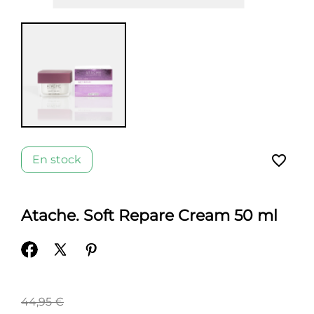
favorite_border
En stock
Atache. Soft Repare Cream 50 ml
44,95 €