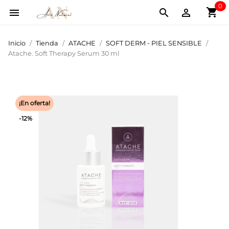
0
shopping_cart



Inicio
Tienda
ATACHE
SOFT DERM - PIEL SENSIBLE
Atache. Soft Therapy Serum 30 ml
¡En oferta!
-12%