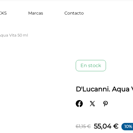
CKS
Marcas
Contacto
Aqua Vita 50 ml
En stock
D'Lucanni. Aqua 
55,04 €
61,15 €
10%