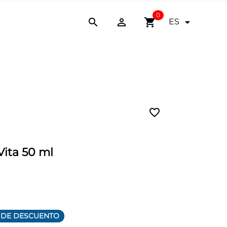
0


shopping_cart

ES
favorite_border
Vita 50 ml
 DE DESCUENTO