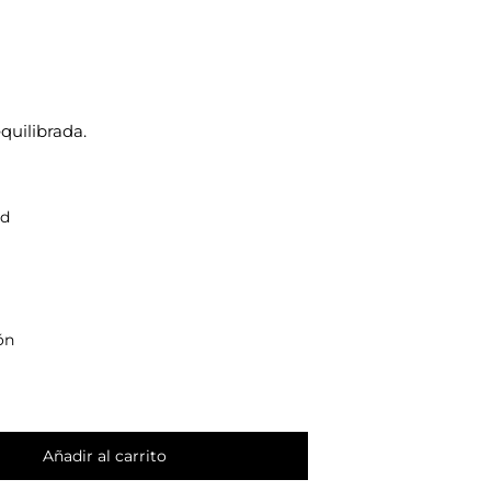
quilibrada.
ad
ón
Añadir al carrito