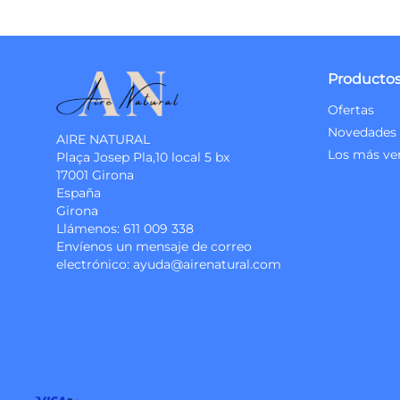
Producto
Ofertas
Novedades
AIRE NATURAL
Los más ve
Plaça Josep Pla,10 local 5 bx
17001 Girona
España
Girona
Llámenos:
611 009 338
Envíenos un mensaje de correo
electrónico:
ayuda@airenatural.com
Instagram