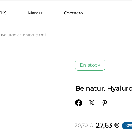
CKS
Marcas
Contacto
Hyaluronic Confort 50 ml
En stock
Belnatur. Hyaluro
27,63 €
30,70 €
10