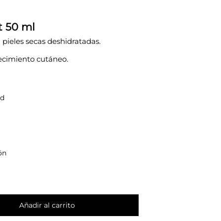
t 50 ml
 pieles secas deshidratadas.
ecimiento cutáneo.
ad
ón
Añadir al carrito