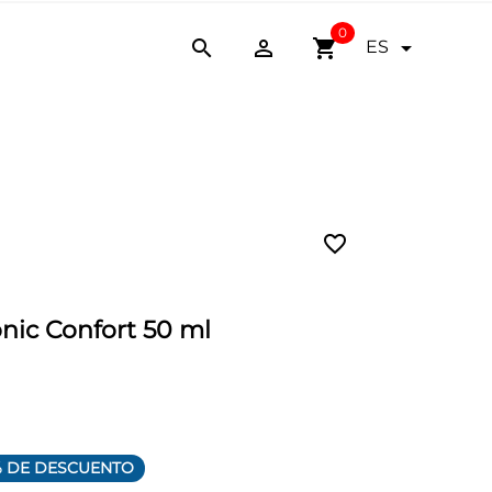
0


shopping_cart

ES
favorite_border
nic Confort 50 ml
% DE DESCUENTO