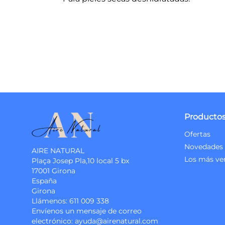
Producto
Ofertas
Novedades
AIRE NATURAL
Los más ve
Plaça Josep Pla,10 local 5 bx
17001 Girona
España
Girona
Llámenos:
611 009 338
Envíenos un mensaje de correo
electrónico:
ayuda@airenatural.com