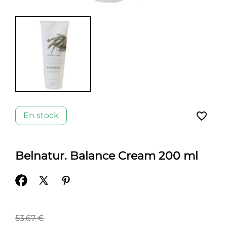
favorite_border
En stock
Belnatur. Balance Cream 200 ml
53,67 €