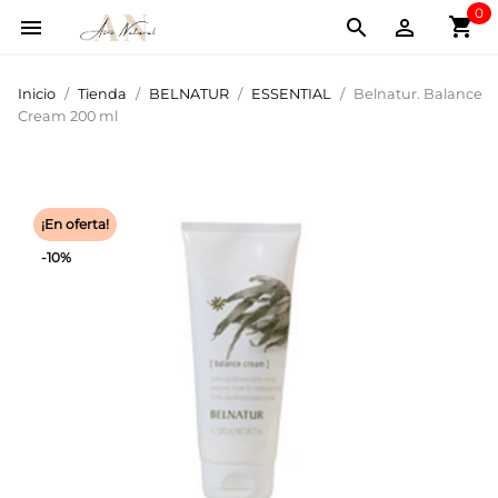
0
shopping_cart



Inicio
Tienda
BELNATUR
ESSENTIAL
Belnatur. Balance
Cream 200 ml
¡En oferta!
-10%