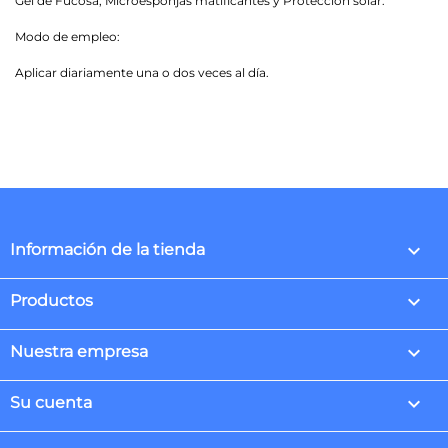
Gel de Fucosa, Microesponjas matificantes y Protección solar.
Modo de empleo:
Aplicar diariamente una o dos veces al día.
keyboard_arrow_down
Información de la tienda

Productos

Nuestra empresa

Su cuenta