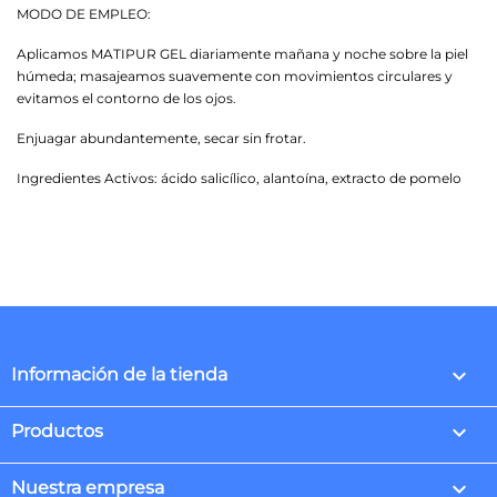
MODO DE EMPLEO:
Aplicamos MATIPUR GEL diariamente mañana y noche sobre la piel
húmeda; masajeamos suavemente con movimientos circulares y
evitamos el contorno de los ojos.
Enjuagar abundantemente, secar sin frotar.
Ingredientes Activos: ácido salicílico, alantoína, extracto de pomelo
keyboard_arrow_down
Información de la tienda

Productos

Nuestra empresa