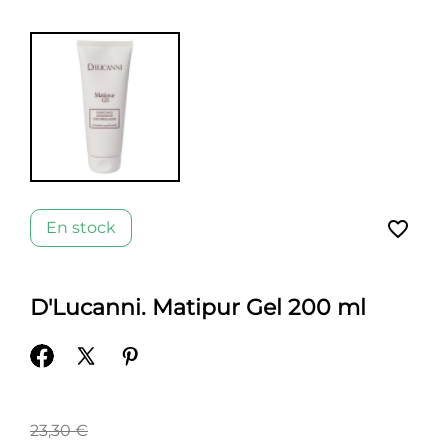
favorite_border
En stock
D'Lucanni. Matipur Gel 200 ml
23,30 €