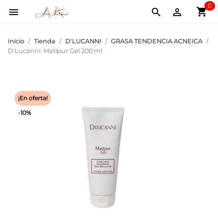
0
shopping_cart



Inicio
Tienda
D'LUCANNI
GRASA TENDENCIA ACNEICA
D'Lucanni. Matipur Gel 200 ml
¡En oferta!
-10%