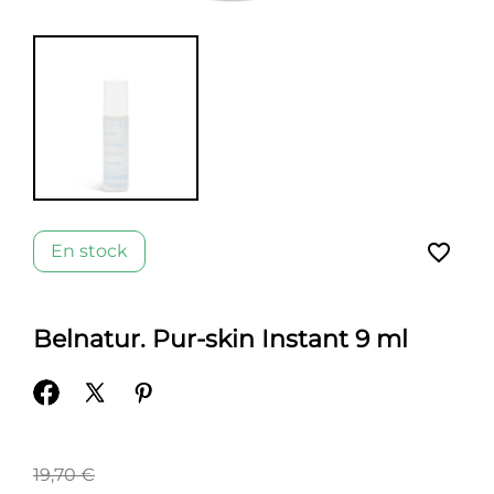
favorite_border
En stock
Belnatur. Pur-skin Instant 9 ml
19,70 €