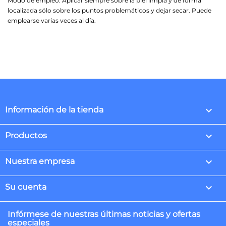
Modo de empleo: Aplicar siempre sobre la piel limpia y de forma
localizada sólo sobre los puntos problemáticos y dejar secar. Puede
emplearse varias veces al día.
keyboard_arrow_down
Información de la tienda

Productos

Nuestra empresa

Su cuenta
Infórmese de nuestras últimas noticias y ofertas
especiales