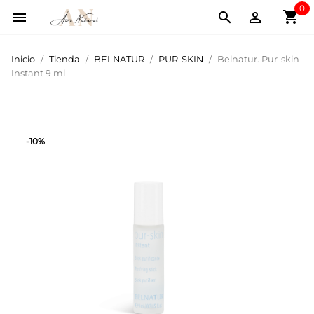
0
shopping_cart



Inicio
Tienda
BELNATUR
PUR-SKIN
Belnatur. Pur-skin
Instant 9 ml
-10%